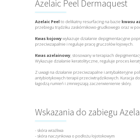
Azelaic Peel Dermaquest
Azelaic Peel
to delikatny resurfacing na bazie
kwasu a
przebiegu trądziku zaskórnikowo-grudkowego oraz w po
Kwas kojowy
wykazuje działanie depigmentacyjne popr
przeciwzapalnie i reguluje pracę gruczołów łojowych.
Kwas azelainowy
, stosowany w terapiach depigmentacy
Wykazuje działanie keratolityczne, reguluje proces kera
Z uwagi na działanie przeciwzapalne i antybakteryjne po
antybiotykowych terapii przeciwtrądzikowych. Kuracja d
łagodzą rumień i zmniejszają zaczerwienienie skóry.
Wskazania do zabiegu Azela
- skóra wrażliwa
- skóra naczynkowa o podłożu łojotokowym