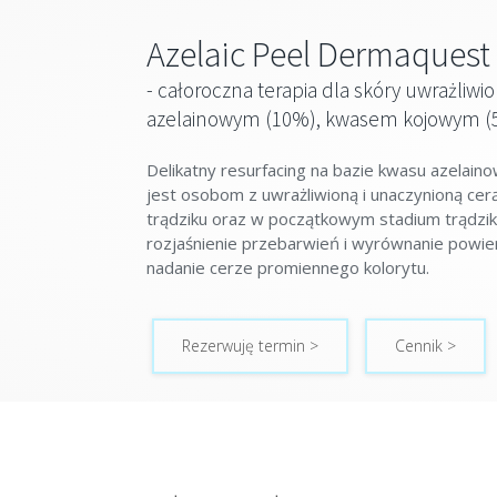
Azelaic Peel Dermaquest
- całoroczna terapia dla skóry uwrażliwi
azelainowym (10%), kwasem kojowym (5
Delikatny resurfacing na bazie kwasu azelai
jest osobom z uwrażliwioną i unaczynioną ce
trądziku oraz w początkowym stadium trądzi
rozjaśnienie przebarwień i wyrównanie powier
nadanie cerze promiennego kolorytu.
Rezerwuję termin >
Cennik >