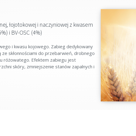
onej, łojotokowej i naczyniowej z kwasem
%) i BV-OSC (4%)
nowego i kwasu kojowego. Zabieg dedykowany
rą ze skłonnościami do przebarwień, drobnego
ku różowatego. Efektem zabiegu jest
zchni skóry, zmniejszenie stanów zapalnych i