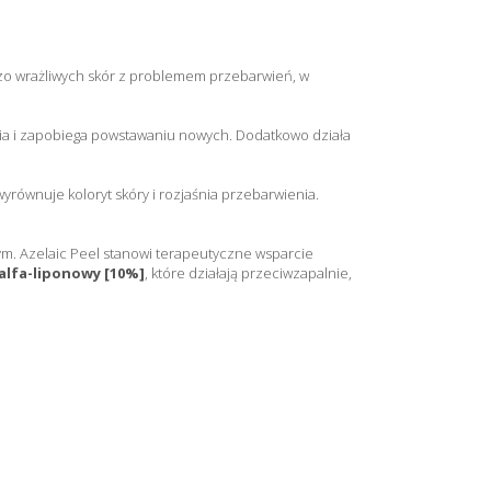
dzo wrażliwych skór z problemem przebarwień, w
ia i zapobiega powstawaniu nowych. Dodatkowo działa
równuje koloryt skóry i rozjaśnia przebarwienia.
tym. Azelaic Peel stanowi terapeutyczne wsparcie
alfa-liponowy [10%]
, które działają przeciwzapalnie,