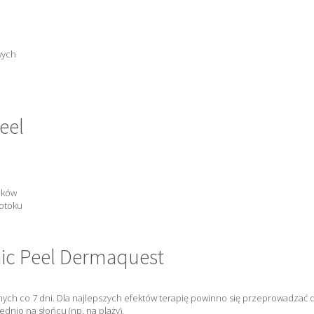
wych
Peel
ików
jotoku
laic Peel Dermaquest
nych co 7 dni. Dla najlepszych efektów terapię powinno się przeprowadzać 
dnio na słońcu (np. na plaży).