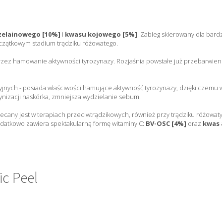
zelainowego [10%]
i
kwasu kojowego [5%]
. Zabieg skierowany dla bar
czątkowym stadium trądziku różowatego.
zez hamowanie aktywności tyrozynazy. Rozjaśnia powstałe już przebarwien
jnych - posiada właściwości hamujące aktywność tyrozynazy, dzięki czemu wy
tynizacji naskórka, zmniejsza wydzielanie sebum.
lecany jest w terapiach przeciwtrądzikowych, również przy trądziku różowa
odatkowo zawiera spektakularną formę witaminy C:
BV-OSC [4%]
oraz
kwas 
ic Peel