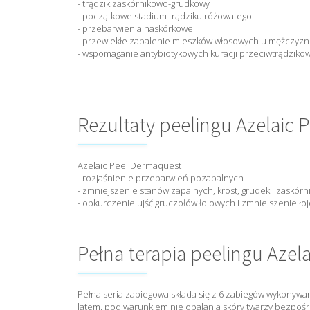
- trądzik zaskórnikowo-grudkowy
- początkowe stadium trądziku różowatego
- przebarwienia naskórkowe
- przewlekłe zapalenie mieszków włosowych u mężczyzn
- wspomaganie antybiotykowych kuracji przeciwtrądziko
Rezultaty peelingu Azelaic 
Azelaic Peel Dermaquest
- rozjaśnienie przebarwień pozapalnych
- zmniejszenie stanów zapalnych, krost, grudek i zaskórn
- obkurczenie ujść gruczołów łojowych i zmniejszenie ło
Pełna terapia peelingu Aze
Pełna seria zabiegowa składa się z 6 zabiegów wykonywa
latem, pod warunkiem nie opalania skóry twarzy bezpośre