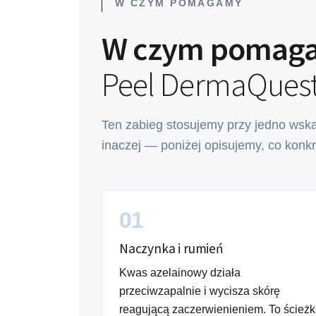
W CZYM POMAGAMY
W czym pomag
Peel DermaQues
Ten zabieg stosujemy przy jedno wska
inaczej — poniżej opisujemy, co konk
01
Naczynka i rumień
Kwas azelainowy działa
przeciwzapalnie i wycisza skórę
reagującą zaczerwienieniem. To ścież