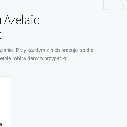
a
Azelaic
t
zanie. Przy każdym z nich pracuje trochę
retnie robi w danym przypadku.
ka