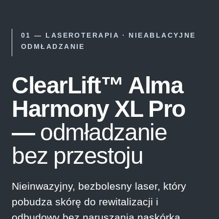
01 — LASEROTERAPIA · NIEABLACYJNE
ODMŁADZANIE
ClearLift™ Alma
Harmony XL Pro
—
odmładzanie
bez przestoju
Nieinwazyjny, bezbolesny laser, który
pobudza skórę do rewitalizacji i
odbudowy bez naruszania naskórka.