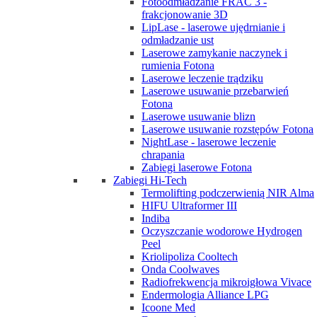
Fotoodmładzanie FRAC 3 -
frakcjonowanie 3D
LipLase - laserowe ujędrnianie i
odmładzanie ust
Laserowe zamykanie naczynek i
rumienia Fotona
Laserowe leczenie trądziku
Laserowe usuwanie przebarwień
Fotona
Laserowe usuwanie blizn
Laserowe usuwanie rozstępów Fotona
NightLase - laserowe leczenie
chrapania
Zabiegi laserowe Fotona
Zabiegi Hi-Tech
Termolifting podczerwienią NIR Alma
HIFU Ultraformer III
Indiba
Oczyszczanie wodorowe Hydrogen
Peel
Kriolipoliza Cooltech
Onda Coolwaves
Radiofrekwencja mikroigłowa Vivace
Endermologia Alliance LPG
Icoone Med