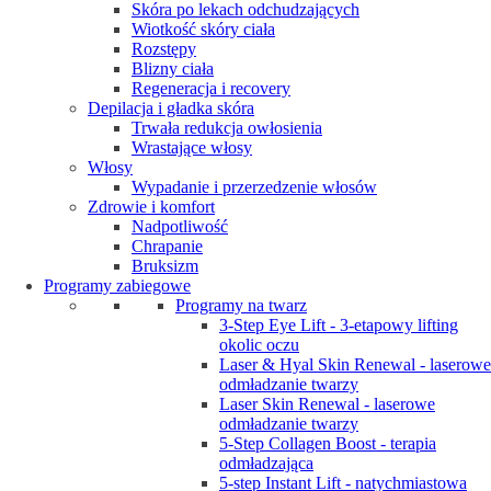
Skóra po lekach odchudzających
Wiotkość skóry ciała
Rozstępy
Blizny ciała
Regeneracja i recovery
Depilacja i gładka skóra
Trwała redukcja owłosienia
Wrastające włosy
Włosy
Wypadanie i przerzedzenie włosów
Zdrowie i komfort
Nadpotliwość
Chrapanie
Bruksizm
Programy zabiegowe
Programy na twarz
3-Step Eye Lift - 3-etapowy lifting
okolic oczu
Laser & Hyal Skin Renewal - laserowe
odmładzanie twarzy
Laser Skin Renewal - laserowe
odmładzanie twarzy
5-Step Collagen Boost - terapia
odmładzająca
5-step Instant Lift - natychmiastowa