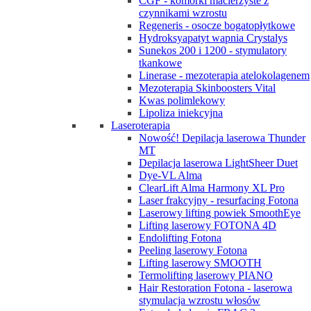
CGF - komórki macierzyste z
czynnikami wzrostu
Regeneris - osocze bogatopłytkowe
Hydroksyapatyt wapnia Crystalys
Sunekos 200 i 1200 - stymulatory
tkankowe
Linerase - mezoterapia atelokolagenem
Mezoterapia Skinboosters Vital
Kwas polimlekowy
Lipoliza iniekcyjna
Laseroterapia
Nowość! Depilacja laserowa Thunder
MT
Depilacja laserowa LightSheer Duet
Dye-VL Alma
ClearLift Alma Harmony XL Pro
Laser frakcyjny - resurfacing Fotona
Laserowy lifting powiek SmoothEye
Lifting laserowy FOTONA 4D
Endolifting Fotona
Peeling laserowy Fotona
Lifting laserowy SMOOTH
Termolifting laserowy PIANO
Hair Restoration Fotona - laserowa
stymulacja wzrostu włosów