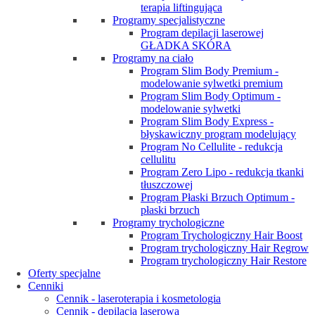
terapia liftingująca
Programy specjalistyczne
Program depilacji laserowej
GŁADKA SKÓRA
Programy na ciało
Program Slim Body Premium -
modelowanie sylwetki premium
Program Slim Body Optimum -
modelowanie sylwetki
Program Slim Body Express -
błyskawiczny program modelujący
Program No Cellulite - redukcja
cellulitu
Program Zero Lipo - redukcja tkanki
tłuszczowej
Program Płaski Brzuch Optimum -
płaski brzuch
Programy trychologiczne
Program Trychologiczny Hair Boost
Program trychologiczny Hair Regrow
Program trychologiczny Hair Restore
Oferty specjalne
Cenniki
Cennik - laseroterapia i kosmetologia
Cennik - depilacja laserowa