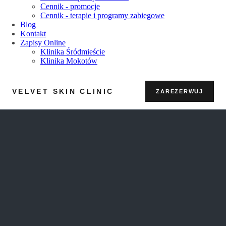
Cennik - promocje
Cennik - terapie i programy zabiegowe
Blog
Kontakt
Zapisy Online
Klinika Śródmieście
Klinika Mokotów
VELVET SKIN CLINIC
ZAREZERWUJ