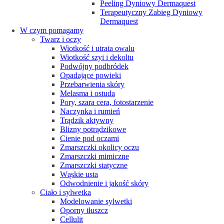
Peeling Dyniowy Dermaquest
Terapeutyczny Zabieg Dyniowy
Dermaquest
W czym pomagamy
Twarz i oczy
Wiotkość i utrata owalu
Wiotkość szyi i dekoltu
Podwójny podbródek
Opadające powieki
Przebarwienia skóry
Melasma i ostuda
Pory, szara cera, fotostarzenie
Naczynka i rumień
Trądzik aktywny
Blizny potrądzikowe
Cienie pod oczami
Zmarszczki okolicy oczu
Zmarszczki mimiczne
Zmarszczki statyczne
Wąskie usta
Odwodnienie i jakość skóry
Ciało i sylwetka
Modelowanie sylwetki
Oporny tłuszcz
Cellulit