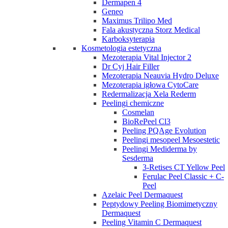
Dermapen 4
Geneo
Maximus Trilipo Med
Fala akustyczna Storz Medical
Karboksyterapia
Kosmetologia estetyczna
Mezoterapia Vital Injector 2
Dr Cyj Hair Filler
Mezoterapia Neauvia Hydro Deluxe
Mezoterapia igłowa CytoCare
Redermalizacja Xela Rederm
Peelingi chemiczne
Cosmelan
BioRePeel Cl3
Peeling PQAge Evolution
Peelingi mesopeel Mesoestetic
Peelingi Mediderma by
Sesderma
3-Retises CT Yellow Peel
Ferulac Peel Classic + C-
Peel
Azelaic Peel Dermaquest
Peptydowy Peeling Biomimetyczny
Dermaquest
Peeling Vitamin C Dermaquest