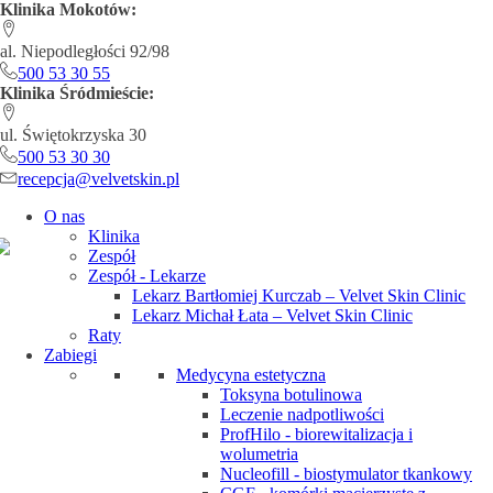
Klinika Mokotów:
al. Niepodległości 92/98
500 53 30 55
Klinika Śródmieście:
ul. Świętokrzyska 30
500 53 30 30
recepcja@velvetskin.pl
O nas
Klinika
Zespół
Zespół - Lekarze
Lekarz Bartłomiej Kurczab – Velvet Skin Clinic
Lekarz Michał Łata – Velvet Skin Clinic
Raty
Zabiegi
Medycyna estetyczna
Toksyna botulinowa
Leczenie nadpotliwości
ProfHilo - biorewitalizacja i
wolumetria
Nucleofill - biostymulator tkankowy