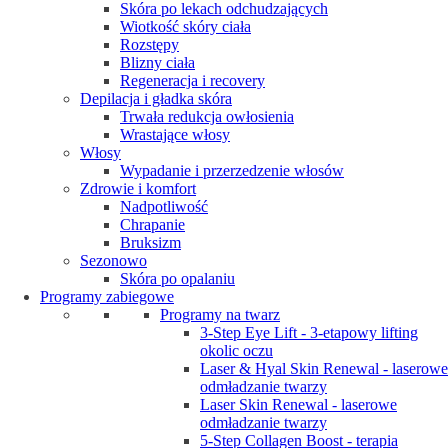
Skóra po lekach odchudzających
Wiotkość skóry ciała
Rozstępy
Blizny ciała
Regeneracja i recovery
Depilacja i gładka skóra
Trwała redukcja owłosienia
Wrastające włosy
Włosy
Wypadanie i przerzedzenie włosów
Zdrowie i komfort
Nadpotliwość
Chrapanie
Bruksizm
Sezonowo
Skóra po opalaniu
Programy zabiegowe
Programy na twarz
3-Step Eye Lift - 3-etapowy lifting
okolic oczu
Laser & Hyal Skin Renewal - laserowe
odmładzanie twarzy
Laser Skin Renewal - laserowe
odmładzanie twarzy
5-Step Collagen Boost - terapia