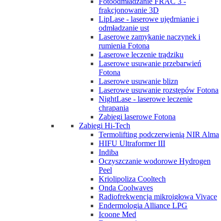
Fotoodmładzanie FRAC 3 -
frakcjonowanie 3D
LipLase - laserowe ujędrnianie i
odmładzanie ust
Laserowe zamykanie naczynek i
rumienia Fotona
Laserowe leczenie trądziku
Laserowe usuwanie przebarwień
Fotona
Laserowe usuwanie blizn
Laserowe usuwanie rozstępów Fotona
NightLase - laserowe leczenie
chrapania
Zabiegi laserowe Fotona
Zabiegi Hi-Tech
Termolifting podczerwienią NIR Alma
HIFU Ultraformer III
Indiba
Oczyszczanie wodorowe Hydrogen
Peel
Kriolipoliza Cooltech
Onda Coolwaves
Radiofrekwencja mikroigłowa Vivace
Endermologia Alliance LPG
Icoone Med