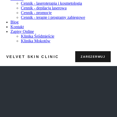
Cennik - laseroterapia i kosmetologia
Cennik - depilacja laserowa
Cennik - promocje
Cennik - terapie i programy zabiegowe
Blog
Kontakt
Zapisy Online
Klinika Śródmieście
Klinika Mokotów
VELVET SKIN CLINIC
ZAREZERWUJ