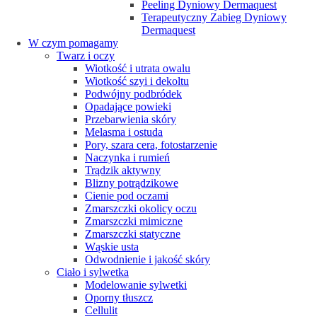
Peeling Dyniowy Dermaquest
Terapeutyczny Zabieg Dyniowy
Dermaquest
W czym pomagamy
Twarz i oczy
Wiotkość i utrata owalu
Wiotkość szyi i dekoltu
Podwójny podbródek
Opadające powieki
Przebarwienia skóry
Melasma i ostuda
Pory, szara cera, fotostarzenie
Naczynka i rumień
Trądzik aktywny
Blizny potrądzikowe
Cienie pod oczami
Zmarszczki okolicy oczu
Zmarszczki mimiczne
Zmarszczki statyczne
Wąskie usta
Odwodnienie i jakość skóry
Ciało i sylwetka
Modelowanie sylwetki
Oporny tłuszcz
Cellulit