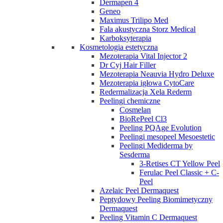
Dermapen 4
Geneo
Maximus Trilipo Med
Fala akustyczna Storz Medical
Karboksyterapia
Kosmetologia estetyczna
Mezoterapia Vital Injector 2
Dr Cyj Hair Filler
Mezoterapia Neauvia Hydro Deluxe
Mezoterapia igłowa CytoCare
Redermalizacja Xela Rederm
Peelingi chemiczne
Cosmelan
BioRePeel Cl3
Peeling PQAge Evolution
Peelingi mesopeel Mesoestetic
Peelingi Mediderma by
Sesderma
3-Retises CT Yellow Peel
Ferulac Peel Classic + C-
Peel
Azelaic Peel Dermaquest
Peptydowy Peeling Biomimetyczny
Dermaquest
Peeling Vitamin C Dermaquest