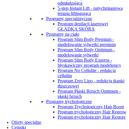
odmładzająca
5-step Instant Lift - natychmiastowa
terapia liftingująca
Programy specjalistyczne
Program depilacji laserowej
GŁADKA SKÓRA
Programy na ciało
Program Slim Body Premium -
modelowanie sylwetki premium
Program Slim Body Optimum -
modelowanie sylwetki
Program Slim Body Express -
błyskawiczny program modelujący
Program No Cellulite - redukcja
cellulitu
Program Zero Lipo - redukcja tkanki
tłuszczowej
Program Płaski Brzuch Optimum -
płaski brzuch
Programy trychologiczne
Program Trychologiczny Hair Boost
Program trychologiczny Hair Regrow
Program trychologiczny Hair Restore
Oferty specjalne
Cenniki