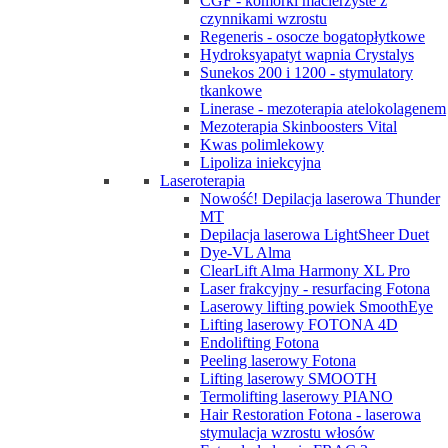
CGF - komórki macierzyste z
czynnikami wzrostu
Regeneris - osocze bogatopłytkowe
Hydroksyapatyt wapnia Crystalys
Sunekos 200 i 1200 - stymulatory
tkankowe
Linerase - mezoterapia atelokolagenem
Mezoterapia Skinboosters Vital
Kwas polimlekowy
Lipoliza iniekcyjna
Laseroterapia
Nowość! Depilacja laserowa Thunder
MT
Depilacja laserowa LightSheer Duet
Dye-VL Alma
ClearLift Alma Harmony XL Pro
Laser frakcyjny - resurfacing Fotona
Laserowy lifting powiek SmoothEye
Lifting laserowy FOTONA 4D
Endolifting Fotona
Peeling laserowy Fotona
Lifting laserowy SMOOTH
Termolifting laserowy PIANO
Hair Restoration Fotona - laserowa
stymulacja wzrostu włosów