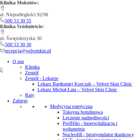
Klinika Mokotów:
al. Niepodległości 92/98
500 53 30 55
Klinika Śródmieście:
ul. Świętokrzyska 30
500 53 30 30
recepcja@velvetskin.pl
O nas
Klinika
Zespół
Zespół - Lekarze
Lekarz Bartłomiej Kurczab – Velvet Skin Clinic
Lekarz Michał Łata – Velvet Skin Clinic
Raty
Zabiegi
Medycyna estetyczna
Toksyna botulinowa
Leczenie nadpotliwości
ProfHilo - biorewitalizacja i
wolumetria
Nucleofill - biostymulator tkankowy