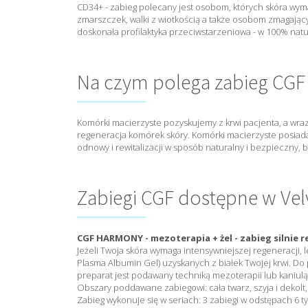
CD34+ - zabieg polecany jest osobom, których skóra wyma
zmarszczek, walki z wiotkością a także osobom zmagając
doskonała profilaktyka przeciwstarzeniowa - w 100% nat
Na czym polega zabieg CGF
Komórki macierzyste pozyskujemy z krwi pacjenta, a wraz
regeneracja komórek skóry. Komórki macierzyste posiada
odnowy i rewitalizacji w sposób naturalny i bezpieczny, b
Zabiegi CGF dostępne w Velv
CGF HARMONY - mezoterapia + żel - zabieg silnie r
Jeżeli Twoja skóra wymaga intensywniejszej regeneracji
Plasma Albumin Gel) uzyskanych z białek Twojej krwi. Do
preparat jest podawany techniką mezoterapii lub kaniulą
Obszary poddawane zabiegowi: cała twarz, szyja i dekolt, 
Zabieg wykonuje się w seriach: 3 zabiegi w odstępach 6 t