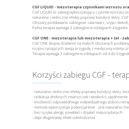
CGF LIQUID - mezoterapia czynnikami wzrostu o
CGF LIQUID to zabieg wykorzystujący czynniki wzrostu o
naturalne i widoczne efekty poprawy kondycji skóry. CGF
Obszary poddawane zabiegowi: cała twarz, szyja i dekolt, 
Pełna terapia wymaga 3 zabiegów w odstępach 4 tygodni.
CGF ONE - mezoterapia lub mezoterapia + żel - za
CGF ONE skupia działanie na małych obszarach poddanych z
rozpoczynających swoją przygodę z medycyną estetyczną
Terapia wymaga 3 zabiegów w odstępach od 4 do 6 tygod
Korzyści zabiegu CGF - ter
- naturalne, widoczne efekty poprawy kondycji skóry, be
- redukcja drobnych zmarszczek i wiotkości, ujędrnienie 
- możliwość odpowiedniego indywidualnego doboru ter
- metoda wykorzystuje potencjał krwi - jest naturalna i 
- bez ryzyka alergii, powikłań i działań niepożądanych
- daje długotrwały efekt odmłodzenia