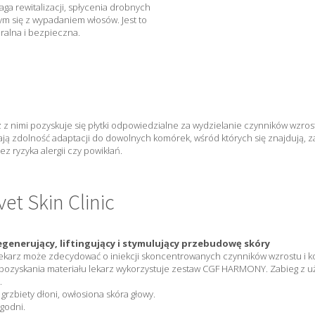
ga rewitalizacji, spłycenia drobnych
ym się z wypadaniem włosów. Jest to
uralna i bezpieczna.
 z nimi pozyskuje się płytki odpowiedzialne za wydzielanie czynników wzros
ją zdolność adaptacji do dowolnych komórek, wśród których się znajdują, 
ez ryzyka alergii czy powikłań.
et Skin Clinic
egenerujący, liftingujący i stymulujący przebudowę skóry
, lekarz może zdecydować o iniekcji skoncentrowanych czynników wzrostu i 
 pozyskania materiału lekarz wykorzystuje zestaw CGF HARMONY. Zabieg z uży
.
grzbiety dłoni, owłosiona skóra głowy.
ygodni.