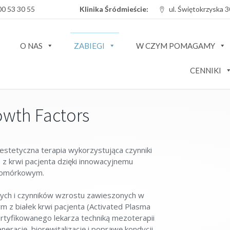
00 53 30 55
Klinika Śródmieście:
ul. Świętokrzyska 
O NAS
ZABIEGI
W CZYM POMAGAMY
CENNIKI
owth Factors
estetyczna terapia wykorzystująca czynniki
z krwi pacjenta dzięki innowacyjnemu
 komórkowym.
stych i czynników wzrostu zawieszonych w
 z białek krwi pacjenta (Activated Plasma
rtyfikowanego lekarza techniką mezoterapii
nerację, biorewitalizację i poprawę kondycji