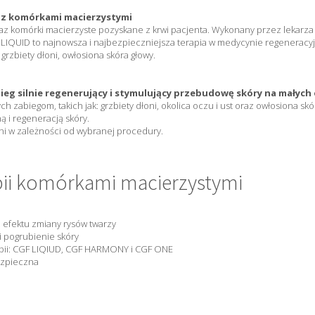
raz komórkami macierzystymi
raz komórki macierzyste pozyskane z krwi pacjenta. Wykonany przez lekarza
 LIQUID to najnowsza i najbezpieczniejsza terapia w medycynie regeneracyj
grzbiety dłoni, owłosiona skóra głowy.
bieg silnie regenerujący i stymulujący przebudowę skóry na małyc
abiegom, takich jak: grzbiety dłoni, okolica oczu i ust oraz owłosiona skóra
 i regeneracją skóry.
ni w zależności od wybranej procedury.
apii komórkami macierzystymi
z efektu zmiany rysów twarzy
i pogrubienie skóry
apii: CGF LIQIUD, CGF HARMONY i CGF ONE
bezpieczna