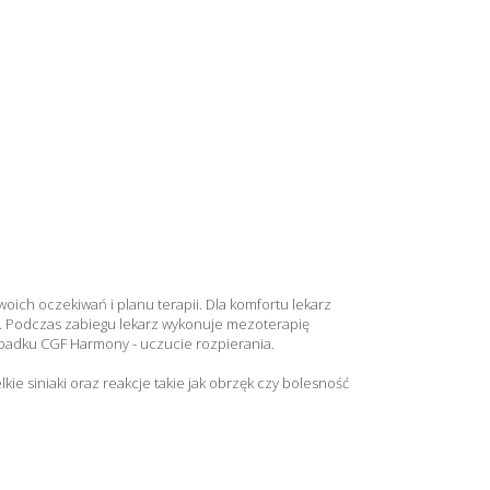
ich oczekiwań i planu terapii. Dla komfortu lekarz
. Podczas zabiegu lekarz wykonuje mezoterapię
ypadku CGF Harmony - uczucie rozpierania.
ie siniaki oraz reakcje takie jak obrzęk czy bolesność