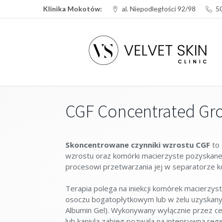
Klinika Mokotów:
al. Niepodległości 92/98
5
CGF Concentrated Gr
Skoncentrowane czynniki wzrostu CGF
to 
wzrostu oraz komórki macierzyste pozyskane 
procesowi przetwarzania jej w separatorze
Terapia polega na iniekcji komórek macierzy
osoczu bogatopłytkowym lub w żelu uzyskanym
Albumin Gel). Wykonywany wyłącznie przez ce
lub kaniulą zabieg pozwala na intensywną rege