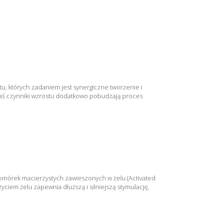
tu, których zadaniem jest synergiczne tworzenie i
zaś czynniki wzrostu dodatkowo pobudzają proces
komórek macierzystych zawieszonych w żelu (Activated
ciem żelu zapewnia dłuższą i silniejszą stymulację,