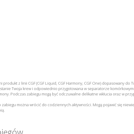
 produkt z linii CGF (CGF Liquid, CGF Harmony, CGF One) dopasowany do Two
ostanie Twoja krew i odpowiednio przygotowana w separatorze komórkowym
rmony. Podczas zabiegu mogą być odczuwalne delikatne wkłucia oraz w prz
 zabiegu można wrócić do codziennych aktywności. Mogą pojawić się niewielk
pią.
biegów