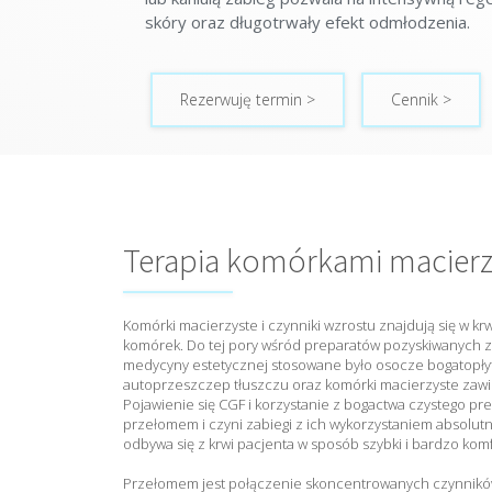
skóry oraz długotrwały efekt odmłodzenia.
Rezerwuję termin >
Cennik >
Terapia komórkami macierz
Komórki macierzyste i czynniki wzrostu znajdują się w krw
komórek. Do tej pory wśród preparatów pozyskiwanych z
medycyny estetycznej stosowane było osocze bogatopły
autoprzeszczep tłuszczu oraz komórki macierzyste zawi
Pojawienie się CGF i korzystanie z bogactwa czystego pr
przełomem i czyni zabiegi z ich wykorzystaniem absolut
odbywa się z krwi pacjenta w sposób szybki i bardzo kom
Przełomem jest połączenie skoncentrowanych czynnikó