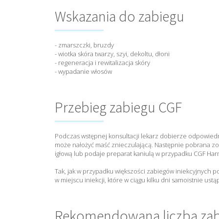
Wskazania do zabiegu
- zmarszczki, bruzdy
- wiotka skóra twarzy, szyi, dekoltu, dłoni
- regeneracja i rewitalizacja skóry
- wypadanie włosów
Przebieg zabiegu CGF
Podczas wstępnej konsultacji lekarz dobierze odpowiedni
może nałożyć maść znieczulającą. Następnie pobrana z
igłową lub podaje preparat kaniulą w przypadku CGF Ha
Tak, jak w przypadku większości zabiegów iniekcyjnych po
w miejscu iniekcji, które w ciągu kilku dni samoistnie ustą
Rekomendowana liczba za