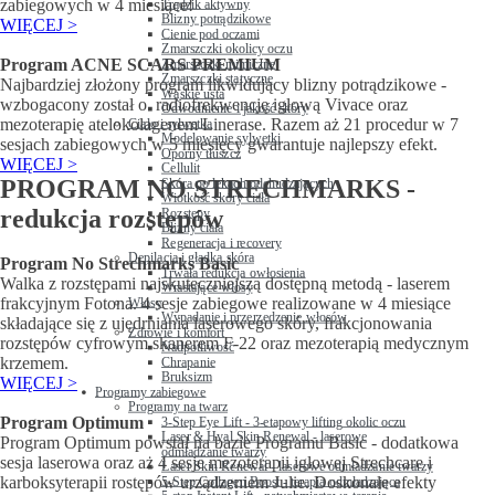
zabiegowych w 4 miesiące!
Trądzik aktywny
Blizny potrądzikowe
WIĘCEJ >
Cienie pod oczami
Zmarszczki okolicy oczu
Program ACNE SCARS PREMIUM
Zmarszczki mimiczne
Zmarszczki statyczne
Najbardziej złożony program likwidujący blizny potrądzikowe -
Wąskie usta
wzbogacony został o radiofrekwencję igłową Vivace oraz
Odwodnienie i jakość skóry
mezoterapię atelokolagenem Linerase. Razem aż 21 procedur w 7
Ciało i sylwetka
Modelowanie sylwetki
sesjach zabiegowych w 5 miesięcy gwarantuje najlepszy efekt.
Oporny tłuszcz
WIĘCEJ >
Cellulit
PROGRAM NO STRECHMARKS -
Skóra po lekach odchudzających
Wiotkość skóry ciała
redukcja rozstępów
Rozstępy
Blizny ciała
Regeneracja i recovery
Depilacja i gładka skóra
Program No Strechmarks Basic
Trwała redukcja owłosienia
Walka z rozstępami najskuteczniejszą dostępną metodą - laserem
Wrastające włosy
frakcyjnym Fotona. 4 sesje zabiegowe realizowane w 4 miesiące
Włosy
Wypadanie i przerzedzenie włosów
składające się z ujędrniania laserowego skóry, frakcjonowania
Zdrowie i komfort
rozstępów cyfrowym skanerem F-22 oraz mezoterapią medycznym
Nadpotliwość
krzemem.
Chrapanie
Bruksizm
WIĘCEJ >
Programy zabiegowe
Programy na twarz
Program Optimum
3-Step Eye Lift - 3-etapowy lifting okolic oczu
Laser & Hyal Skin Renewal - laserowe
Program Optimum powstał na bazie Programu Basic - dodatkowa
odmładzanie twarzy
sesja laserowa oraz aż 4 sesje mezoterapii igłowej Strechcare i
Laser Skin Renewal - laserowe odmładzanie twarzy
karboksyterapii rostępów urządzeniem Julie. Doskonałe efekty
5-Step Collagen Boost - terapia odmładzająca