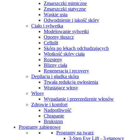
Zmarszczki mimiczne
Zmarszczki statyczne
Wąskie usta
Odwodnienie i jakość skóry
Ciało i sylwetka
Modelowanie sylwetki
Oporny tłuszcz
Cellulit
Skóra po lekach odchudzających
Wiotkość skóry ciała
Rozstępy
Blizny ciała
Regeneracja i recovery
Depilacja i gładka skóra
Trwała redukcja owłosienia
Wrastające włosy
Włosy
Wypadanie i przerzedzenie włosów
Zdrowie i komfort
Nadpotliwość
Chrapanie
Bruksizm
Programy zabiegowe
Programy na twarz
3-Step Eye Lift - 3-etapowy