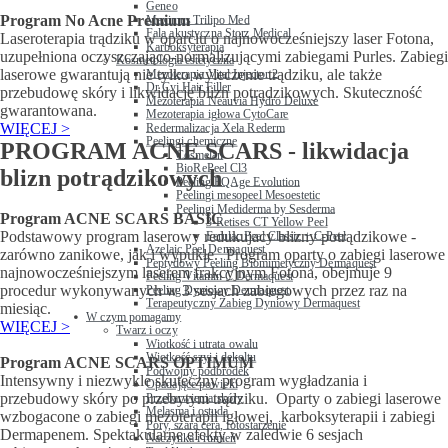
Geneo
Program No Acne Premium
Maximus Trilipo Med
Fala akustyczna Storz Medical
Laseroterapia trądziku w oparciu o najnowocześniejszy laser Fotona,
Karboksyterapia
uzupełniona oczyszczająco-normalizującymi zabiegami Purles. Zabiegi
Kosmetologia estetyczna
laserowe gwarantują nie tylko wyleczenie trądziku, ale także
Mezoterapia Vital Injector 2
Dr Cyj Hair Filler
przebudowę skóry i likwidację blizn potrądzikowych. Skuteczność
Mezoterapia Neauvia Hydro Deluxe
gwarantowana.
Mezoterapia igłowa CytoCare
WIĘCEJ >
Redermalizacja Xela Rederm
Peelingi chemiczne
PROGRAM ACNE SCARS - likwidacja
Cosmelan
BioRePeel Cl3
blizn potrądzikowych
Peeling PQAge Evolution
Peelingi mesopeel Mesoestetic
Peelingi Mediderma by Sesderma
Program ACNE SCARS BASIC
3-Retises CT Yellow Peel
Podstawowy program laserowy redukujacy blizny potrądzikowe -
Ferulac Peel Classic + C-Peel
Azelaic Peel Dermaquest
zarówno zanikowe, jak i wypukłe. Program oparty o zabiegi laserowe
Peptydowy Peeling Biomimetyczny Dermaquest
najnowocześniejszym laserem frakcyjnym Fotona, obejmuje 9
Peeling Vitamin C Dermaquest
procedur wykonywanych w 3 sesjach zabiegowych przez raz na
Peeling Dyniowy Dermaquest
Terapeutyczny Zabieg Dyniowy Dermaquest
miesiąc.
W czym pomagamy
WIĘCEJ >
Twarz i oczy
Wiotkość i utrata owalu
Wiotkość szyi i dekoltu
Program ACNE SCARS OPTIMUM
Podwójny podbródek
Intensywny i niezwykle skuteczny program wygładzania i
Opadające powieki
przebudowy skóry po przebytym trądziku. Oparty o zabiegi laserowe
Przebarwienia skóry
Melasma i ostuda
wzbogacone o zabiegi mezoterapii igłowej, karboksyterapii i zabiegi
Pory, szara cera, fotostarzenie
Dermapenem. Spektakularne efekty w zaledwie 6 sesjach
Naczynka i rumień