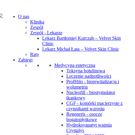
O nas
Klinika
Zespół
Zespół - Lekarze
Lekarz Bartłomiej Kurczab – Velvet Skin
Clinic
Lekarz Michał Łata – Velvet Skin Clinic
Raty
Zabiegi
Medycyna estetyczna
Toksyna botulinowa
Leczenie nadpotliwości
ProfHilo - biorewitalizacja i
wolumetria
Nucleofill - biostymulator
tkankowy
CGF - komórki macierzyste z
czynnikami wzrostu
Regeneris - osocze
bogatopłytkowe
Hydroksyapatyt wapnia
Crystalys