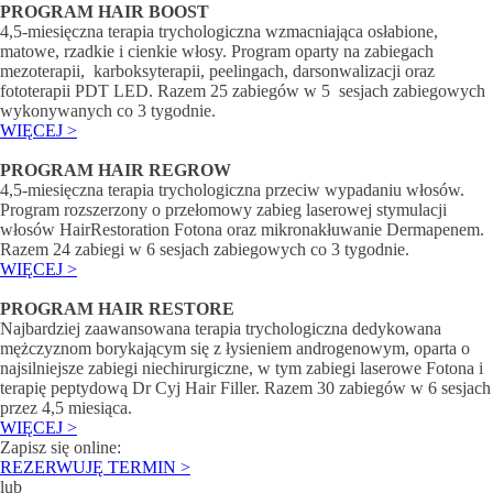
PROGRAM HAIR BOOST
4,5-miesięczna terapia trychologiczna wzmacniająca osłabione,
matowe, rzadkie i cienkie włosy. Program oparty na zabiegach
mezoterapii, karboksyterapii, peelingach, darsonwalizacji oraz
fototerapii PDT LED. Razem 25 zabiegów w 5 sesjach zabiegowych
wykonywanych co 3 tygodnie.
WIĘCEJ >
PROGRAM HAIR REGROW
4,5-miesięczna terapia trychologiczna przeciw wypadaniu włosów.
Program rozszerzony o przełomowy zabieg laserowej stymulacji
włosów HairRestoration Fotona oraz mikronakłuwanie Dermapenem.
Razem 24 zabiegi w 6 sesjach zabiegowych co 3 tygodnie.
WIĘCEJ >
PROGRAM HAIR RESTORE
Najbardziej zaawansowana terapia trychologiczna dedykowana
mężczyznom borykającym się z łysieniem androgenowym, oparta o
najsilniejsze zabiegi niechirurgiczne, w tym zabiegi laserowe Fotona i
terapię peptydową Dr Cyj Hair Filler. Razem 30 zabiegów w 6 sesjach
przez 4,5 miesiąca.
WIĘCEJ >
Zapisz się online:
REZERWUJĘ TERMIN >
lub