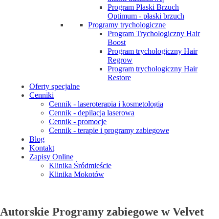
Program Płaski Brzuch
Optimum - płaski brzuch
Programy trychologiczne
Program Trychologiczny Hair
Boost
Program trychologiczny Hair
Regrow
Program trychologiczny Hair
Restore
Oferty specjalne
Cenniki
Cennik - laseroterapia i kosmetologia
Cennik - depilacja laserowa
Cennik - promocje
Cennik - terapie i programy zabiegowe
Blog
Kontakt
Zapisy Online
Klinika Śródmieście
Klinika Mokotów
Autorskie Programy zabiegowe w Velvet