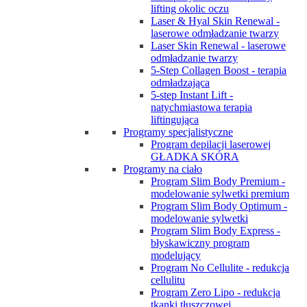
lifting okolic oczu
Laser & Hyal Skin Renewal -
laserowe odmładzanie twarzy
Laser Skin Renewal - laserowe
odmładzanie twarzy
5-Step Collagen Boost - terapia
odmładzająca
5-step Instant Lift -
natychmiastowa terapia
liftingująca
Programy specjalistyczne
Program depilacji laserowej
GŁADKA SKÓRA
Programy na ciało
Program Slim Body Premium -
modelowanie sylwetki premium
Program Slim Body Optimum -
modelowanie sylwetki
Program Slim Body Express -
błyskawiczny program
modelujący
Program No Cellulite - redukcja
cellulitu
Program Zero Lipo - redukcja
tkanki tłuszczowej