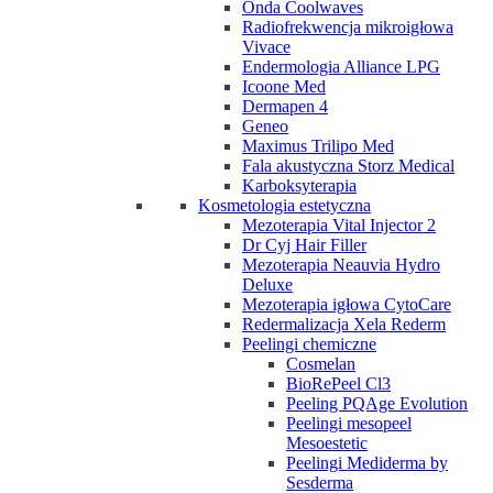
Onda Coolwaves
Radiofrekwencja mikroigłowa
Vivace
Endermologia Alliance LPG
Icoone Med
Dermapen 4
Geneo
Maximus Trilipo Med
Fala akustyczna Storz Medical
Karboksyterapia
Kosmetologia estetyczna
Mezoterapia Vital Injector 2
Dr Cyj Hair Filler
Mezoterapia Neauvia Hydro
Deluxe
Mezoterapia igłowa CytoCare
Redermalizacja Xela Rederm
Peelingi chemiczne
Cosmelan
BioRePeel Cl3
Peeling PQAge Evolution
Peelingi mesopeel
Mesoestetic
Peelingi Mediderma by
Sesderma