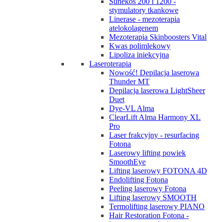
Sunekos 200 i 1200 -
stymulatory tkankowe
Linerase - mezoterapia
atelokolagenem
Mezoterapia Skinboosters Vital
Kwas polimlekowy
Lipoliza iniekcyjna
Laseroterapia
Nowość! Depilacja laserowa
Thunder MT
Depilacja laserowa LightSheer
Duet
Dye-VL Alma
ClearLift Alma Harmony XL
Pro
Laser frakcyjny - resurfacing
Fotona
Laserowy lifting powiek
SmoothEye
Lifting laserowy FOTONA 4D
Endolifting Fotona
Peeling laserowy Fotona
Lifting laserowy SMOOTH
Termolifting laserowy PIANO
Hair Restoration Fotona -