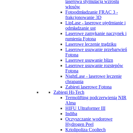
laserowa stymulacja wzrostu
włosów
Fotoodmładzanie FRAC 3 -
frakcjonowanie 3D
LipLase - laserowe ujędrnianie i
odmładzanie ust
Laserowe zamykanie naczynek i
rumienia Fotona
Laserowe leczenie trądziku
Laserowe usuwanie przebarwień
Fotona
Laserowe usuwanie blizn
Laserowe usuwanie rozstępów
Fotona
NightLase - laserowe leczenie
chrapania
Zabiegi laserowe Fotona
Zabiegi Hi-Tech
Termolifting podczerwienią NIR
Alma
HIFU Ultraformer III
Indiba
Oczyszczanie wodorowe
Hydrogen Peel
Kriolipoliza Cooltech