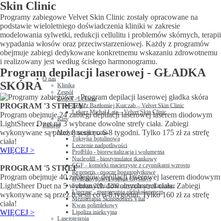
Skin Clinic
Programy zabiegowe Velvet Skin Clinic zostały opracowane na
podstawie wieloletniego doświadczenia kliniki w zakresie
modelowania sylwetki, redukcji cellulitu i problemów skórnych, terapii
wypadania włosów oraz przeciwstarzeniowej. Każdy z programów
obejmuje zabiegi dedykowane konkretnemu wskazaniu zdrowotnemu
i realizowany jest według ścisłego harmonogramu.
Program depilacji laserowej - GŁADKA
O nas
SKÓRA
Klinika
Zespół
Zespół - Lekarze
PROGRAM '3 STREFY'
Lekarz Bartłomiej Kurczab – Velvet Skin Clinic
Lekarz Michał Łata – Velvet Skin Clinic
Program obejmuje 24 zabiegi depilacji laserowej laserem diodowym
Raty
LightSheer Duet na 3 wybrane dowolne strefy ciała. Zabiegi
Zabiegi
wykonywane są przez 8 sesji co 6-8 tygodni. Tylko 175 zł za strefę
Medycyna estetyczna
Toksyna botulinowa
ciała!
Leczenie nadpotliwości
WIĘCEJ >
ProfHilo - biorewitalizacja i wolumetria
Nucleofill - biostymulator tkankowy
CGF - komórki macierzyste z czynnikami wzrostu
PROGRAM '5 STREF'
Regeneris - osocze bogatopłytkowe
Program obejmuje 40 zabiegów depilacji laserowej laserem diodowym
Hydroksyapatyt wapnia Crystalys
LightSheer Duet na 5 wybranych dowolnych stref ciała. Zabiegi
Sunekos 200 i 1200 - stymulatory tkankowe
Linerase - mezoterapia atelokolagenem
wykonywane są przez 8 sesji co 6-8 tygodni. Tylko 160 zł za strefę
Mezoterapia Skinboosters Vital
ciała!
Kwas polimlekowy
WIĘCEJ >
Lipoliza iniekcyjna
Laseroterapia