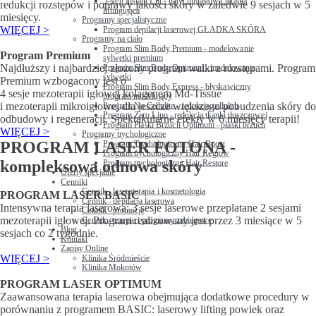
5-step Instant Lift - natychmiastowa terapia
redukcji rozstępów i poprawy jakości skóry w zaledwie 9 sesjach w 5
liftingująca
miesięcy.
Programy specjalistyczne
WIĘCEJ >
Program depilacji laserowej GŁADKA SKÓRA
Programy na ciało
Program Slim Body Premium - modelowanie
Program Premium
sylwetki premium
Najdłuższy i najbardziej złożony program walki z rozstępami. Program
Program Slim Body Optimum - modelowanie
sylwetki
Premium wzbogacony jest o
Program Slim Body Express - błyskawiczny
4 sesje mezoterapii igłowej kolagenem Md-Tissue
program modelujący
i mezoterapii mikroigłowej dla jeszcze większego pobudzenia skóry do
Program No Cellulite - redukcja cellulitu
Program Zero Lipo - redukcja tkanki tłuszczowej
odbudowy i regeneracji. Spektakularne efekty w 6 miesięcy terapii!
Program Płaski Brzuch Optimum - płaski brzuch
WIĘCEJ >
Programy trychologiczne
PROGRAM LASER FOTONA -
Program Trychologiczny Hair Boost
Program trychologiczny Hair Regrow
kompleksowa odnowa skóry
Program trychologiczny Hair Restore
Oferty specjalne
Cenniki
Cennik - laseroterapia i kosmetologia
PROGRAM LASER BASIC
Cennik - depilacja laserowa
Intensywna terapia laserowa: 3 sesje laserowe przeplatane 2 sesjami
Cennik - promocje
mezoterapii igłowej. Program realizowany jest przez 3 miesiące w 5
Cennik - terapie i programy zabiegowe
Blog
sesjach co 2 tygodnie.
Kontakt
Zapisy Online
WIĘCEJ >
Klinika Śródmieście
Klinika Mokotów
PROGRAM LASER OPTIMUM
Zaawansowana terapia laserowa obejmująca dodatkowe procedury w
porównaniu z programem BASIC: laserowy lifting powiek oraz