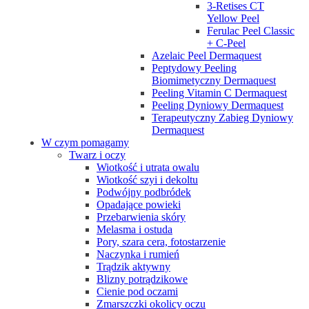
3-Retises CT
Yellow Peel
Ferulac Peel Classic
+ C-Peel
Azelaic Peel Dermaquest
Peptydowy Peeling
Biomimetyczny Dermaquest
Peeling Vitamin C Dermaquest
Peeling Dyniowy Dermaquest
Terapeutyczny Zabieg Dyniowy
Dermaquest
W czym pomagamy
Twarz i oczy
Wiotkość i utrata owalu
Wiotkość szyi i dekoltu
Podwójny podbródek
Opadające powieki
Przebarwienia skóry
Melasma i ostuda
Pory, szara cera, fotostarzenie
Naczynka i rumień
Trądzik aktywny
Blizny potrądzikowe
Cienie pod oczami
Zmarszczki okolicy oczu